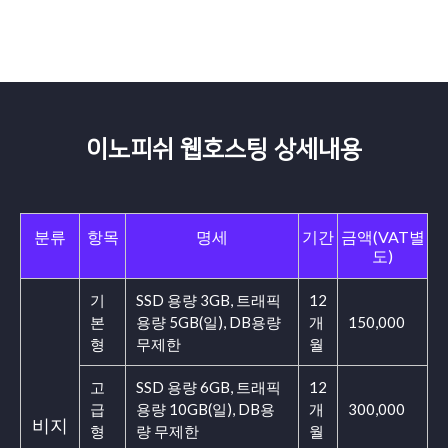
이노피쉬 웹호스팅 상세내용
분류
항목
명세
기간
금액(VAT별
도)
기
SSD 용량 3GB, 트래픽
12
본
용량 5GB(일), DB용량
개
150,000
형
무제한
월
고
SSD 용량 6GB, 트래픽
12
급
용량 10GB(일), DB용
개
300,000
비지
형
량 무제한
월