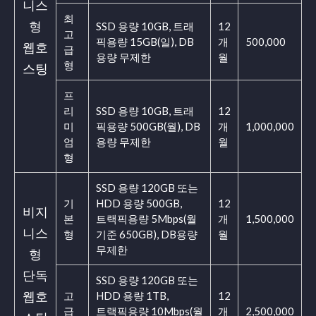
니스
최
형
SSD 용량 10GB, 트래
12
고
픽용량 15GB(일), DB
개
500,000
웹호
급
용량 무제한
월
형
스팅
프
리
SSD 용량 10GB, 트래
12
미
픽용량 500GB(월), DB
개
1,000,000
엄
용량 무제한
월
형
SSD 용량 120GB 또는
기
HDD 용량 500GB,
12
비지
본
트랙픽용량 5Mbps(월
개
1,500,000
니스
형
기준 650GB), DB용량
월
무제한
형
단독
SSD 용량 120GB 또는
웹호
고
HDD 용량 1TB,
12
급
트랙픽용량 10Mbps(월
개
2,500,000