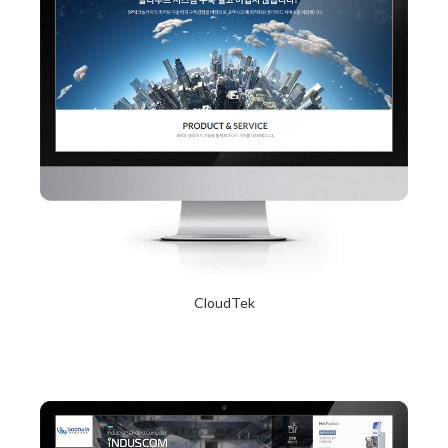
CloudTek
2017년 10월 12일
Read More