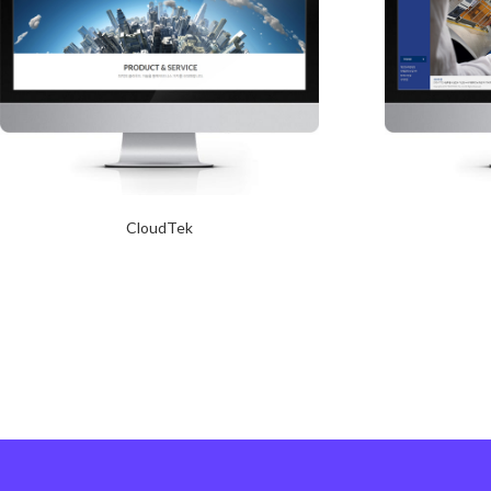
CloudTek
2017년 10월 12일
Read More
Read More