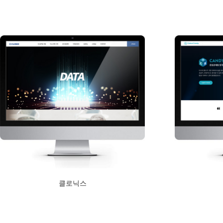
Read More
Read More
클로닉스
2020년 11월 4일
Read More
Read More