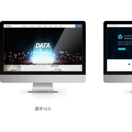
Read More
Read More
클로닉스
2020년 11월 4일
Read More
Read More