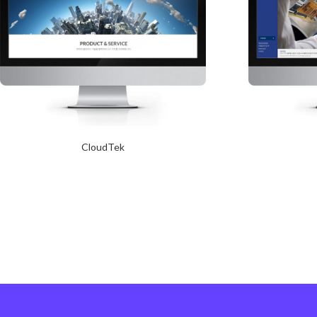
CloudTek
2017년 10월 12일
Read More
Read More