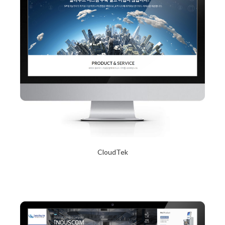
CloudTek
2017년 10월 12일
Read More