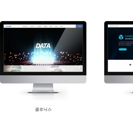
Read More
Read More
클로닉스
2020년 11월 4일
Read More
Read More