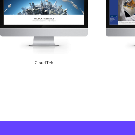
CloudTek
2017년 10월 12일
Read More
Read More